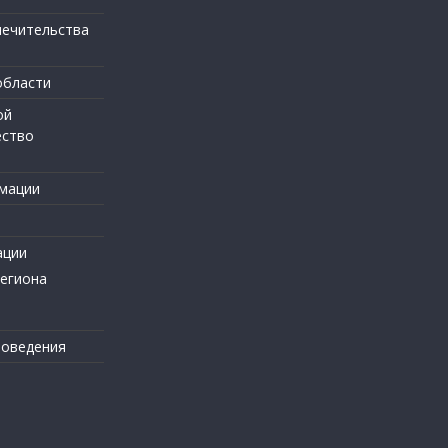
печительства
области
ой
ество
мации
ации
региона
поведения