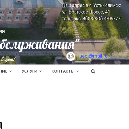
Наш адрес в г. Усть-Илимск:
ул. Братское Шоссе, 41
тел/факс: 8(395-35) 4-09-77
ия
обслуживания"
juecj@mail.ru
ведет!
НИЕ
УСЛУГИ
КОНТАКТЫ