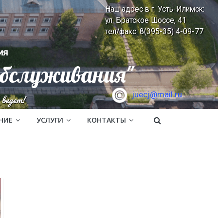
Наш адрес в г. Усть-Илимск:
ул. Братское Шоссе, 41
тел/факс: 8(395-35) 4-09-77
ия
обслуживания"
juecj@mail.ru
ведет!
НИЕ
УСЛУГИ
КОНТАКТЫ