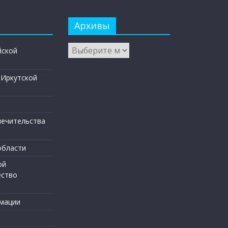
Архивы
йской
 Иркутской
печительства
области
ой
ество
мации