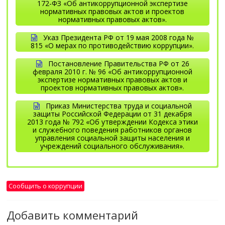
172-ФЗ «Об антикоррупционной экспертизе
нормативных правовых актов и проектов
нормативных правовых актов».
Указ Президента РФ от 19 мая 2008 года №
815 «О мерах по противодействию коррупции».
Постановление Правительства РФ от 26
февраля 2010 г. № 96 «Об антикоррупционной
экспертизе нормативных правовых актов и
проектов нормативных правовых актов».
Приказ Министерства труда и социальной
защиты Российской Федерации от 31 декабря
2013 года № 792 «Об утверждении Кодекса этики
и служебного поведения работников органов
управления социальной защиты населения и
учреждений социального обслуживания».
Закон Иркутской области от 13 октября 2010
Приказ министерства социального развития,
Памятка для сотрудников
опеки и попечительства Иркутской области от 3
года №92-ОЗ «О противодействии коррупции в
Сообщить о коррупции
Иркутской области» (в ред. Законов Иркутской
февраля 2016 года № 16-мпр «Об определении
Положение “О конфликте интересов
области от 05.05.2014 № 50-ОЗ, от 09.10.2014 №
Перечня должностей государственной
работников областного государственного
гражданской службы Иркутской области в
109-ОЗ, от 11.12.2014 № 151-ОЗ).
Добавить комментарий
бюджетного учреждения социального
министерстве социального развития, опеки и
обслуживания «Дом – интернат для престарелых