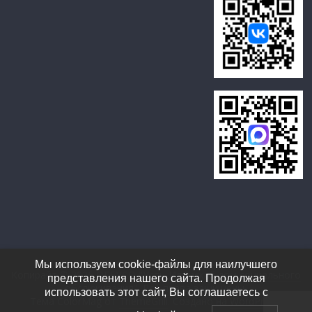
Мы используем cookie-файлы для наилучшего
Копирайт © 2026
ОГБУСО "Усть-Илимский дом социального
представления нашего сайта. Продолжая
обслуживания"
. Все права защищены.
использовать этот сайт, Вы соглашаетесь с
Тема ColorMag от
ThemeGrill
. Создано на
WordPress
.