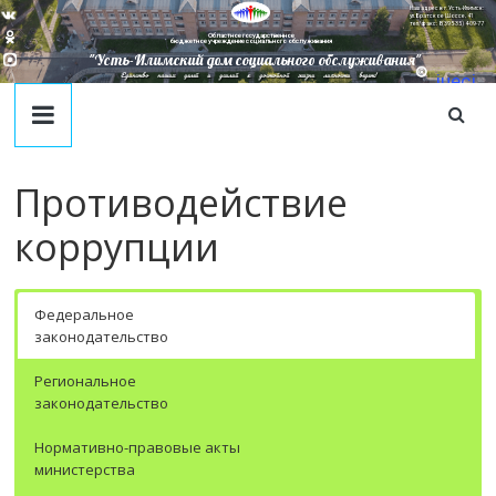
Наш адрес в г. Усть-Илимск:
ул. Братское Шоссе, 41
тел/факс: 8(395-35) 4-09-77
Областное государственное
бюджетное учреждение социального обслуживания
"Усть-Илимский дом социального обслуживания"
Единство наших целей и усилий к достойной жизни личности ведет!
juecj
@mail
.ru
Противодействие
коррупции
Федеральное
законодательство
Региональное
законодательство
Нормативно-правовые акты
министерства