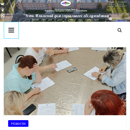
Наш адрес в г. Усть-Илимск:
ул. Братское Шоссе, 41
тел/факс: 8(395-35) 4-09-77
Областное государственное
бюджетное учреждение социального обслуживания
"Усть-Илимский дом социального обслуживания"
Единство наших целей и усилий к достойной жизни личности ведет!
juecj
@mail
.ru
Новости