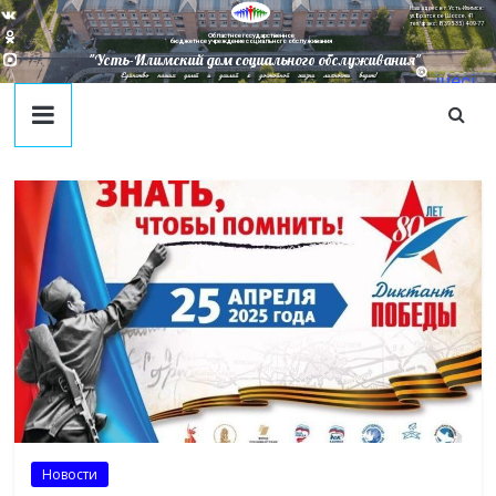
Наш адрес в г. Усть-Илимск:
ул. Братское Шоссе, 41
тел/факс: 8(395-35) 4-09-77
Областное государственное
бюджетное учреждение социального обслуживания
"Усть-Илимский дом социального обслуживания"
Единство наших целей и усилий к достойной жизни личности ведет!
juecj
@mail
.ru
Новости