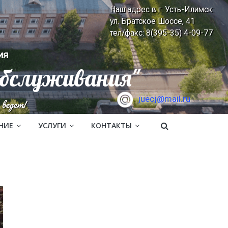
Наш адрес в г. Усть-Илимск:
ул. Братское Шоссе, 41
тел/факс: 8(395-35) 4-09-77
ия
обслуживания"
juecj@mail.ru
ведет!
НИЕ
УСЛУГИ
КОНТАКТЫ