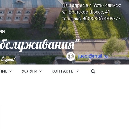
Наш адрес в г. Усть-Илимск:
ул. Братское Шоссе, 41
тел/факс: 8(395-35) 4-09-77
ия
обслуживания"
juecj@mail.ru
ведет!
НИЕ
УСЛУГИ
КОНТАКТЫ