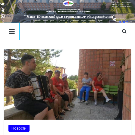
Наш адрес в г. Усть-Илимск:
ул. Братское Шоссе, 41
тел/факс: 8(395-35) 4-09-77
Областное государственное
бюджетное учреждение социального обслуживания
"Усть-Илимский дом социального обслуживания"
Единство наших целей и усилий к достойной жизни личности ведет!
juecj
@mail
.ru
Новости