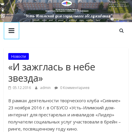
Наш адрес в г. Усть-Илимск:
ул. Братское Шоссе, 41
тел/факс: 8(395-35) 4-09-77
Областное государственное
бюджетное учреждение социального обслуживания
"Усть-Илимский дом социального обслуживания"
Единство наших целей и усилий к достойной жизни личности ведет!
juecj
@mail
.ru
Новости
«И зажглась в небе
звезда»
05.12.2016
admin
0 Комментариев
В рамках деятельности творческого клуба «Сияние»
23 ноября 2016 г. в ОГБУСО «Усть-Илимский дом-
интернат для престарелых и инвалидов «Лидер»
получатели социальных услуг участвовали в брейн –
ринге, посвященному году кино.