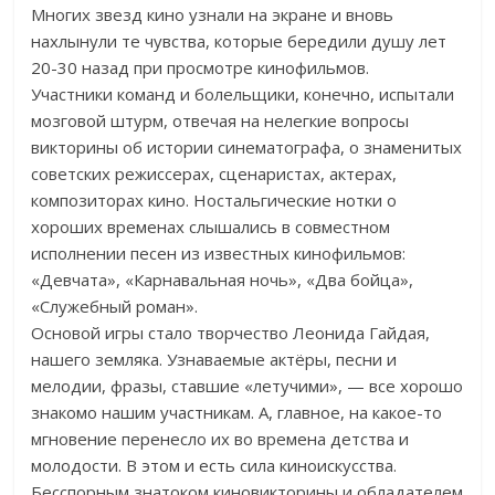
Многих звезд кино узнали на экране и вновь
нахлынули те чувства, которые бередили душу лет
20-30 назад при просмотре кинофильмов.
Участники команд и болельщики, конечно, испытали
мозговой штурм, отвечая на нелегкие вопросы
викторины об истории синематографа, о знаменитых
советских режиссерах, сценаристах, актерах,
композиторах кино. Ностальгические нотки о
хороших временах слышались в совместном
исполнении песен из известных кинофильмов:
«Девчата», «Карнавальная ночь», «Два бойца»,
«Служебный роман».
Основой игры стало творчество Леонида Гайдая,
нашего земляка. Узнаваемые актёры, песни и
мелодии, фразы, ставшие «летучими», — все хорошо
знакомо нашим участникам. А, главное, на какое-то
мгновение перенесло их во времена детства и
молодости. В этом и есть сила киноискусства.
Бесспорным знатоком киновикторины и обладателем