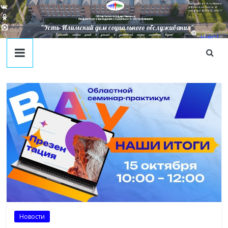
Наш адрес в г. Усть-Илимск:
ул. Братское Шоссе, 41
тел/факс: 8(395-35) 4-09-77
Областное государственное
бюджетное учреждение социального обслуживания
"Усть-Илимский дом социального обслуживания"
Единство наших целей и усилий к достойной жизни личности ведет!
juecj
@mail
.ru
Новости