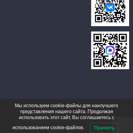
Мы используем cookie-файлы для наилучшего
Копирайт © 2026
ОГБУСО "Усть-Илимский дом социального
представления нашего сайта. Продолжая
обслуживания"
. Все права защищены.
использовать этот сайт, Вы соглашаетесь с
Тема ColorMag от
ThemeGrill
. Создано на
WordPress
.
использованием cookie-файлов.
Принять