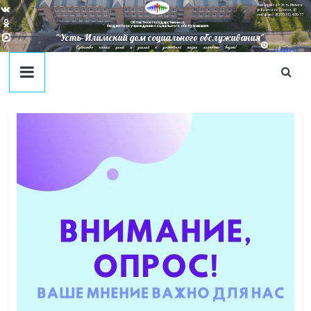
Наш адрес в г. Усть-Илимск:
ул. Братское Шоссе, 41
тел/факс: 8(395-35) 4-09-77
Областное государственное
бюджетное учреждение социального обслуживания
"Усть-Илимский дом социального обслуживания"
Единство наших целей и усилий к достойной жизни личности ведет!
juecj
@mail
.ru