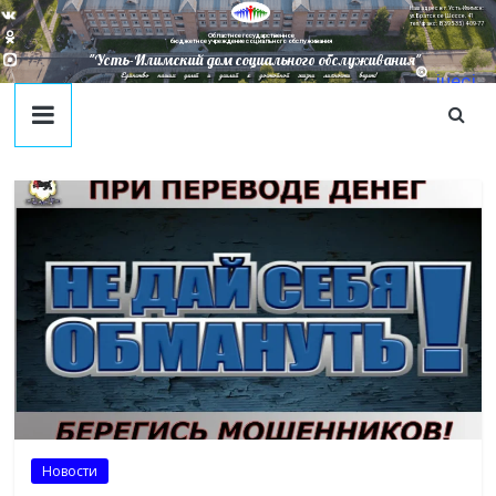
Наш адрес в г. Усть-Илимск:
ул. Братское Шоссе, 41
тел/факс: 8(395-35) 4-09-77
Областное государственное
бюджетное учреждение социального обслуживания
"Усть-Илимский дом социального обслуживания"
Единство наших целей и усилий к достойной жизни личности ведет!
juecj
@mail
.ru
Новости