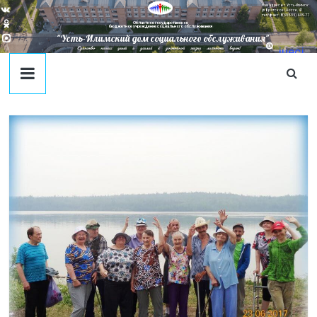
Наш адрес в г. Усть-Илимск:
ул. Братское Шоссе, 41
тел/факс: 8(395-35) 4-09-77
Областное государственное
бюджетное учреждение социального обслуживания
"Усть-Илимский дом социального обслуживания"
Единство наших целей и усилий к достойной жизни личности ведет!
juecj
@mail
.ru