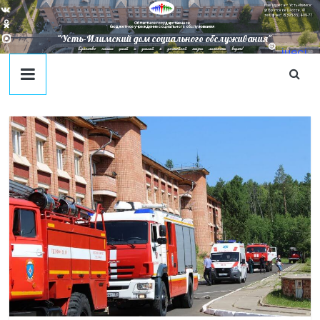
Наш адрес в г. Усть-Илимск:
ул. Братское Шоссе, 41
тел/факс: 8(395-35) 4-09-77
Областное государственное
бюджетное учреждение социального обслуживания
"Усть-Илимский дом социального обслуживания"
Единство наших целей и усилий к достойной жизни личности ведет!
juecj
@mail
.ru