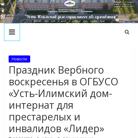
Наш адрес в г. Усть-Илимск:
ул. Братское Шоссе, 41
тел/факс: 8(395-35) 4-09-77
Областное государственное
бюджетное учреждение социального обслуживания
"Усть-Илимский дом социального обслуживания"
Единство наших целей и усилий к достойной жизни личности ведет!
juecj
@mail
.ru
Новости
Праздник Вербного
воскресенья в ОГБУСО
«Усть-Илимский дом-
интернат для
престарелых и
инвалидов «Лидер»