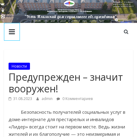
Наш адрес в г. Усть-Илимск:
ул. Братское Шоссе, 41
тел/факс: 8(395-35) 4-09-77
Областное государственное
бюджетное учреждение социального обслуживания
"Усть-Илимский дом социального обслуживания"
Единство наших целей и усилий к достойной жизни личности ведет!
juecj
@mail
.ru
Новости
Предупрежден – значит
вооружен!
31.08.2023
admin
0 Комментариев
Безопасность получателей социальных услуг в
доме-интернате для престарелых и инвалидов
«Лидер» всегда стоит на первом месте. Ведь жизни
жителей и их благополучие — это неизмеримая и