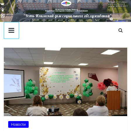
Наш адрес в г. Усть-Илимск:
ул. Братское Шоссе, 41
тел/факс: 8(395-35) 4-09-77
Областное государственное
бюджетное учреждение социального обслуживания
"Усть-Илимский дом социального обслуживания"
Единство наших целей и усилий к достойной жизни личности ведет!
juecj
@mail
.ru
Новости