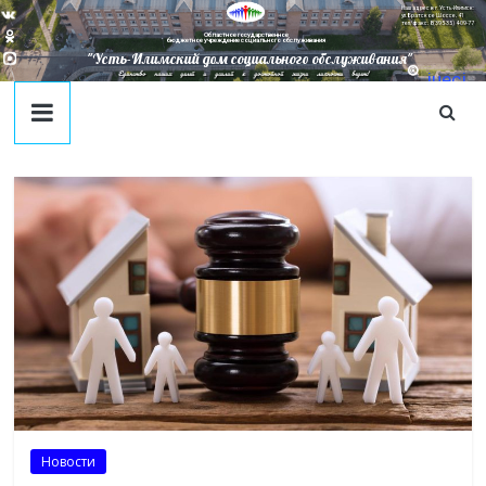
Наш адрес в г. Усть-Илимск:
ул. Братское Шоссе, 41
тел/факс: 8(395-35) 4-09-77
Областное государственное
бюджетное учреждение социального обслуживания
"Усть-Илимский дом социального обслуживания"
Единство наших целей и усилий к достойной жизни личности ведет!
juecj
@mail
.ru
Новости