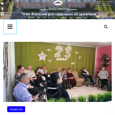
Наш адрес в г. Усть-Илимск:
ул. Братское Шоссе, 41
тел/факс: 8(395-35) 4-09-77
Областное государственное
бюджетное учреждение социального обслуживания
"Усть-Илимский дом социального обслуживания"
Единство наших целей и усилий к достойной жизни личности ведет!
juecj
@mail
.ru
Новости