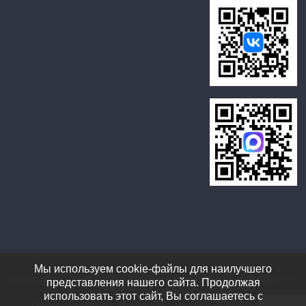
Мы используем cookie-файлы для наилучшего
Копирайт © 2026
ОГБУСО "Усть-Илимский дом социального
представления нашего сайта. Продолжая
обслуживания"
. Все права защищены.
использовать этот сайт, Вы соглашаетесь с
Тема ColorMag от
ThemeGrill
. Создано на
WordPress
.