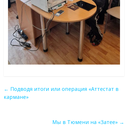
←
Подводя итоги или операция «Аттестат в
кармане»
Мы в Тюмени на «Затее»
→