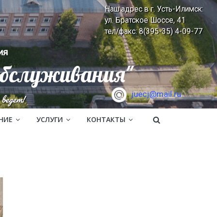
Наш адрес в г. Усть-Илимск:
ул. Братское Шоссе, 41
тел/факс: 8(395-35) 4-09-77
ия
обслуживания"
juecj@mail.ru
ведет!
НИЕ
УСЛУГИ
КОНТАКТЫ