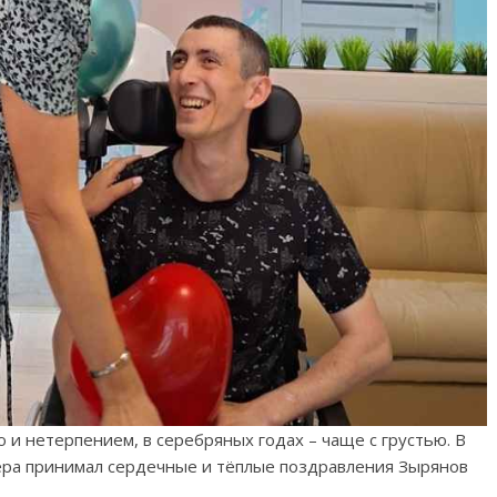
ю и нетерпением, в серебряных годах – чаще с грустью. В
ра принимал сердечные и тёплые поздравления Зырянов