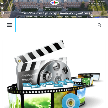
Наш адрес в г. Усть-Илимск:
ул. Братское Шоссе, 41
тел/факс: 8(395-35) 4-09-77
Областное государственное
бюджетное учреждение социального обслуживания
"Усть-Илимский дом социального обслуживания"
Единство наших целей и усилий к достойной жизни личности ведет!
juecj
@mail
.ru