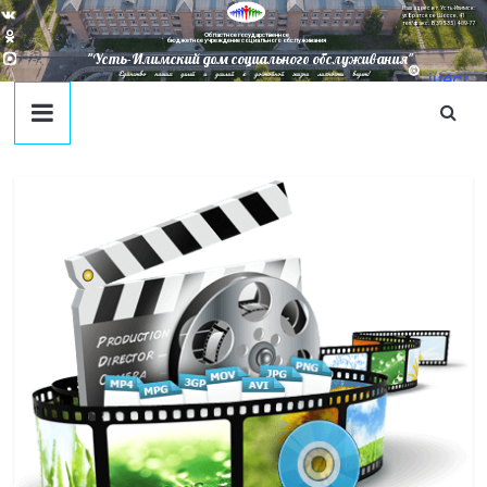
Наш адрес в г. Усть-Илимск:
ул. Братское Шоссе, 41
тел/факс: 8(395-35) 4-09-77
Областное государственное
бюджетное учреждение социального обслуживания
"Усть-Илимский дом социального обслуживания"
Единство наших целей и усилий к достойной жизни личности ведет!
juecj
@mail
.ru