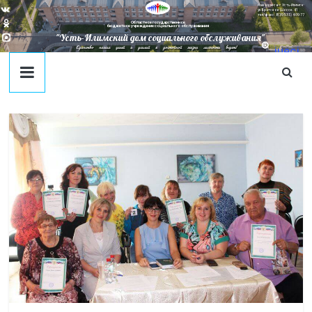
Наш адрес в г. Усть-Илимск:
ул. Братское Шоссе, 41
тел/факс: 8(395-35) 4-09-77
Областное государственное
бюджетное учреждение социального обслуживания
"Усть-Илимский дом социального обслуживания"
Единство наших целей и усилий к достойной жизни личности ведет!
juecj
@mail
.ru