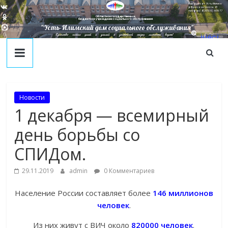
Наш адрес в г. Усть-Илимск:
ул. Братское Шоссе, 41
тел/факс: 8(395-35) 4-09-77
Областное государственное
бюджетное учреждение социального обслуживания
"Усть-Илимский дом социального обслуживания"
Единство наших целей и усилий к достойной жизни личности ведет!
juecj
@mail
.ru
Новости
1 декабря — всемирный
день борьбы со
СПИДом.
29.11.2019
admin
0 Комментариев
Население России составляет более
146 миллионов
человек
.
Из них живут с ВИЧ около
820000 человек
.